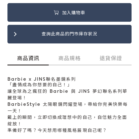
加入購物車
查詢此商品的門市庫存狀況
商品資訊
商品規格
退貨保證
Barbie x JINS聯名墨鏡系列
「盡情成為你想要的自己！」
讓全球為之瘋狂的 Barbie 與 JINS 夢幻聯名系列華
麗登場！
BarbieStyle 太陽眼鏡閃耀登場，帶給你完美快樂每
一天！
戴上的瞬間，立即切換成理想中的自己，自信魅力全面
綻放！
準備好了嗎？今天想用哪種風格展現自己呢？