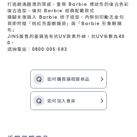
打造飽滿圓潤的質感，重現 Barbie 標誌性的復古色彩
復古造型，復刻 Barbie 經典配戴款式
鏡腳末端融入 Barbie 梳子造型，內側刻印勵志金句
買即附贈「桃紅亮面眼鏡袋」與「Barbie 形象眼鏡
布」
JINS販售的墨鏡皆有抗UV與紫外線，抗UV係數為40
0。
諮詢電話：0800-005-583
如何購買鏡框類商品
如何加入會員