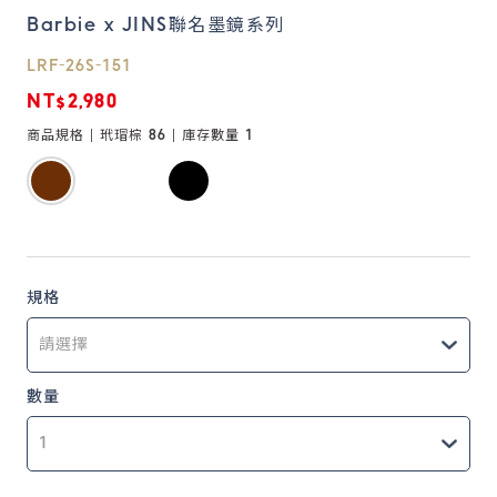
Barbie x JINS聯名墨鏡系列
鏡片說明
LRF-26S-151
Lens
NT$2,980
商品規格 |
玳瑁棕 86
| 庫存數量
1
常見問題
FAQ
規格
數量