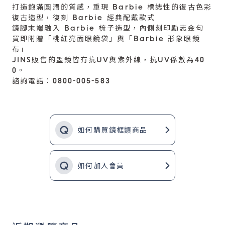
打造飽滿圓潤的質感，重現 Barbie 標誌性的復古色彩
復古造型，復刻 Barbie 經典配戴款式
鏡腳末端融入 Barbie 梳子造型，內側刻印勵志金句
買即附贈「桃紅亮面眼鏡袋」與「Barbie 形象眼鏡
布」
JINS販售的墨鏡皆有抗UV與紫外線，抗UV係數為40
0。
諮詢電話：0800-005-583
如何購買鏡框類商品
如何加入會員