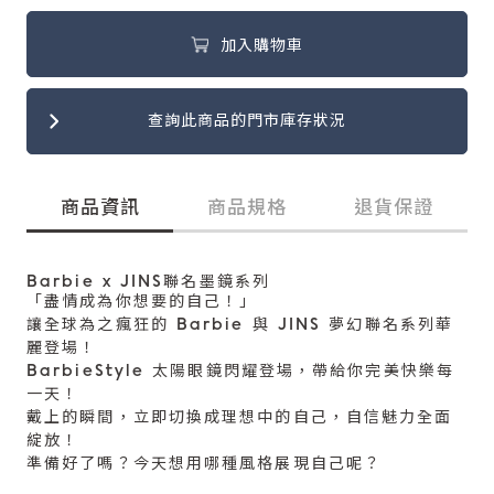
加入購物車
查詢此商品的門市庫存狀況
商品資訊
商品規格
退貨保證
Barbie x JINS聯名墨鏡系列
「盡情成為你想要的自己！」
讓全球為之瘋狂的 Barbie 與 JINS 夢幻聯名系列華
麗登場！
BarbieStyle 太陽眼鏡閃耀登場，帶給你完美快樂每
一天！
戴上的瞬間，立即切換成理想中的自己，自信魅力全面
綻放！
準備好了嗎？今天想用哪種風格展現自己呢？