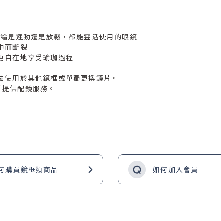
無論是運動還是放鬆，都能靈活使用的眼鏡
中而斷裂
更自在地享受瑜珈過程
法使用於其他鏡框或單獨更換鏡片。
可提供配鏡服務。
何購買鏡框類商品
如何加入會員