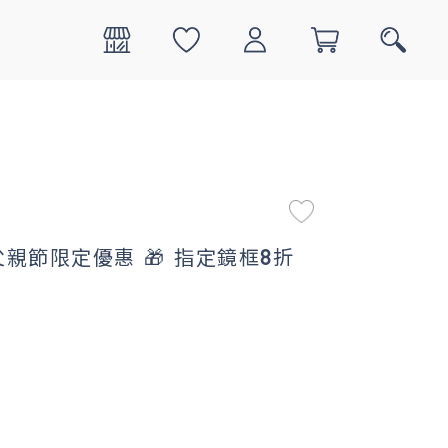
0
搜尋
 (父親節限定優惠 🎁 指定鏡框8折