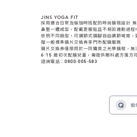
JINS YOGA FIT
採用適合日常及瑜珈時搭配的時尚鏡框設計 
鼻墊一體成型，配戴更服貼且不易因運動過程
依照不同臉型，可調節式鏡腳自由調節彎度，
贈一般標準鏡片交換券享門市配鏡服務
鏡片交換券僅限用於一同購買之光學鏡框，無
6-15 歲初次配鏡兒童，需提供眼科處方箋方
諮詢電話：0800-005-583
如