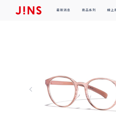
最新消息
商品系列
線上
鏡框
全部商品
光學眼鏡
太陽眼鏡
功能性眼鏡
配件
R!M BY J!NS