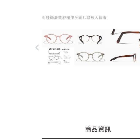
※移動滑鼠游標停至圖片以放大觀看
商品資訊