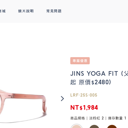
商城
鏡片說明
常見問題
隱形眼鏡
新品上市
全部商品
熱銷排行
熱銷排行
透明隱形眼鏡
人氣聯名
彩色隱形眼鏡
線上商城專屬優惠
JINS YOGA FIT
起 原價$2480)
LRF-25S-005
NT$1,984
商品規格 |
淡粉紅 2
| 庫存數量
1