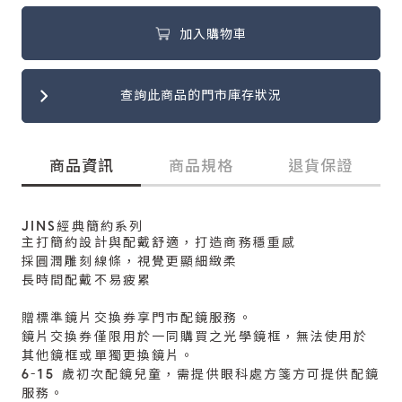
加入購物車
查詢此商品的門市庫存狀況
商品資訊
商品規格
退貨保證
JINS經典簡約系列
主打簡約設計與配戴舒適，打造商務穩重感
採圓潤雕刻線條，視覺更顯細緻柔
長時間配戴不易疲累
贈標準鏡片交換券享門市配鏡服務。
鏡片交換券僅限用於一同購買之光學鏡框，無法使用於
其他鏡框或單獨更換鏡片。
6-15 歲初次配鏡兒童，需提供眼科處方箋方可提供配鏡
服務。