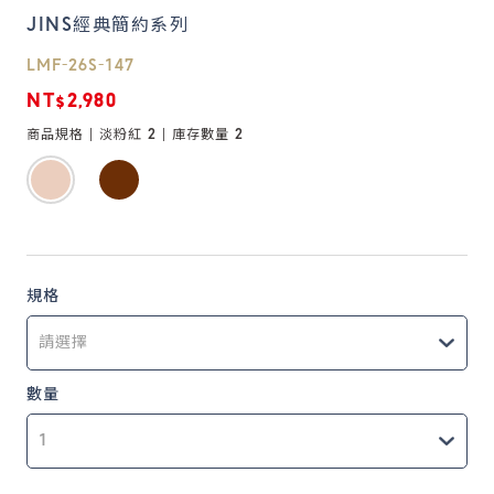
JINS經典簡約系列
鏡片說明
LMF-26S-147
Lens
NT$2,980
商品規格 |
淡粉紅 2
| 庫存數量
2
常見問題
FAQ
規格
數量