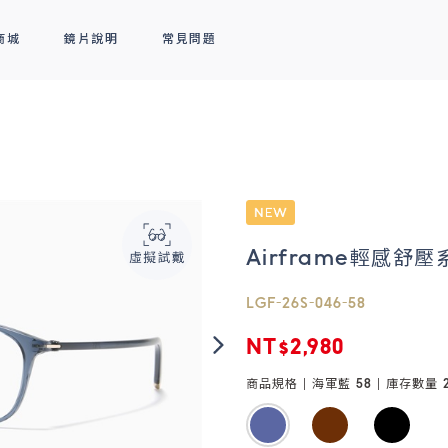
商城
鏡片說明
常見問題
隱形眼鏡
新品上市
全部商品
熱銷排行
熱銷排行
透明隱形眼鏡
人氣聯名
彩色隱形眼鏡
線上商城專屬優惠
Airframe輕感舒壓
LGF-26S-046-58
NT$2,980
商品規格 |
海軍藍 58
| 庫存數量