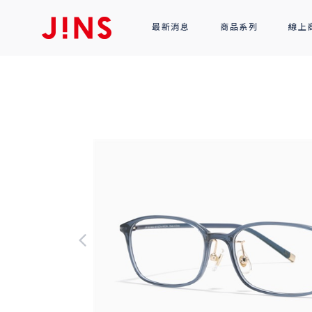
最新消息
商品系列
線上
鏡框
全部商品
光學眼鏡
太陽眼鏡
功能性眼鏡
配件
R!M BY J!NS