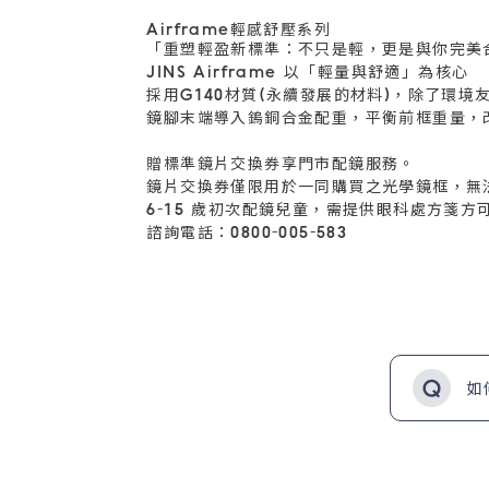
Airframe輕感舒壓系列
「重塑輕盈新標準：不只是輕，更是與你完美
JINS Airframe 以「輕量與舒適」為核心
採用G140材質(永續發展的材料)，除了環
鏡腳末端導入鎢銅合金配重，平衡前框重量，
贈標準鏡片交換券享門市配鏡服務。
鏡片交換券僅限用於一同購買之光學鏡框，無
6-15 歲初次配鏡兒童，需提供眼科處方箋方
諮詢電話：0800-005-583
如