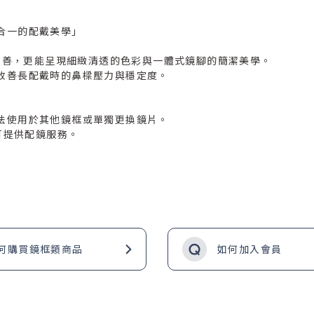
合一的配戴美學」
境友善，更能呈現細緻清透的色彩與一體式鏡腳的簡潔美學。
改善長配戴時的鼻樑壓力與穩定度。
法使用於其他鏡框或單獨更換鏡片。
可提供配鏡服務。
何購買鏡框類商品
如何加入會員