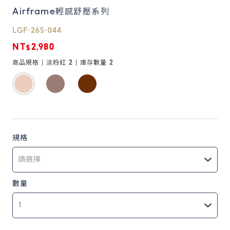
Airframe輕感舒壓系列
鏡片說明
LGF-26S-044
Lens
NT$2,980
商品規格 |
淡粉紅 2
| 庫存數量
2
常見問題
FAQ
規格
數量