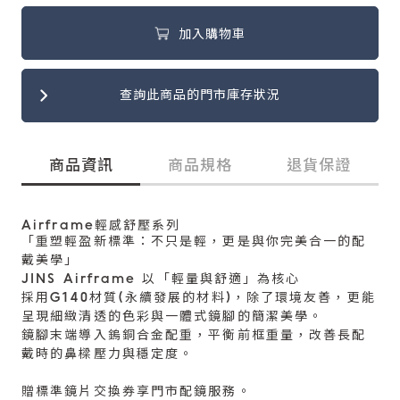
加入購物車
查詢此商品的門市庫存狀況
商品資訊
商品規格
退貨保證
Airframe輕感舒壓系列
「重塑輕盈新標準：不只是輕，更是與你完美合一的配
戴美學」
JINS Airframe 以「輕量與舒適」為核心
採用G140材質(永續發展的材料)，除了環境友善，更能
呈現細緻清透的色彩與一體式鏡腳的簡潔美學。
鏡腳末端導入鎢銅合金配重，平衡前框重量，改善長配
戴時的鼻樑壓力與穩定度。
贈標準鏡片交換券享門市配鏡服務。