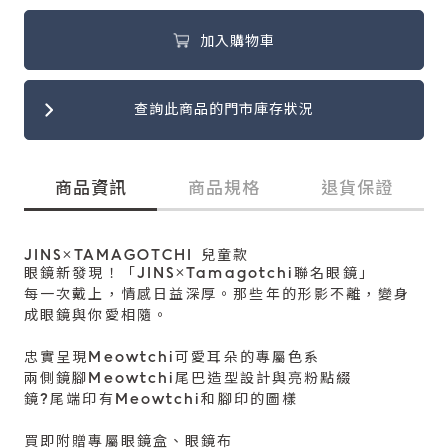
加入購物車
查詢此商品的門市庫存狀況
商品資訊
商品規格
退貨保證
JINS×TAMAGOTCHI 兒童款
眼鏡新發現！「JINS×Tamagotchi聯名眼鏡」
每一次戴上，情感日益深厚。那些年的形影不離，變身
成眼鏡與你愛相隨。
忠實呈現Meowtchi可愛耳朵的專屬色系
兩側鏡腳Meowtchi尾巴造型設計與亮粉點綴
鏡?尾端印有Meowtchi和腳印的圖樣
買即附贈專屬眼鏡盒、眼鏡布