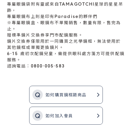
專屬眼鏡袋附有靈感來自TAMAGOTCHI星球的星星吊
飾，
專屬眼鏡布上則是印有Paradise的夥伴們
※專屬眼鏡盒、眼鏡布不單獨銷售，數量有限，售完為
止。
贈標準鏡片交換券享門市配鏡服務。
鏡片交換券僅限用於一同購買之光學鏡框，無法使用於
其他鏡框或單獨更換鏡片。
6-15 歲初次配鏡兒童，需提供眼科處方箋方可提供配鏡
服務。
諮詢電話：0800-005-583
如何購買鏡框類商品
如何加入會員