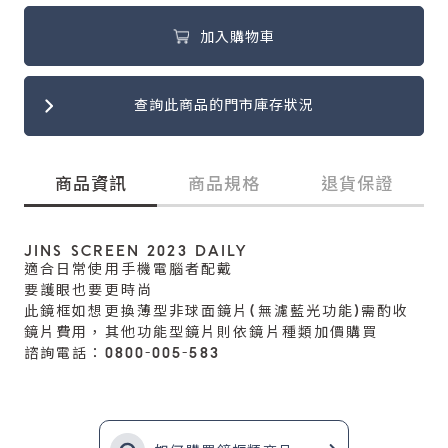
加入購物車
查詢此商品的門市庫存狀況
商品資訊
商品規格
退貨保證
JINS SCREEN 2023 DAILY
適合日常使用手機電腦者配戴
要護眼也要更時尚
此鏡框如想更換薄型非球面鏡片(無濾藍光功能)需酌收
鏡片費用，其他功能型鏡片則依鏡片種類加價購買
諮詢電話：0800-005-583