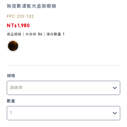
無度數濾藍光盒裝眼鏡
鏡片說明
FPC-23S-102
Lens
NT$1,980
商品規格 |
木紋棕 86
| 庫存數量
1
常見問題
FAQ
規格
數量