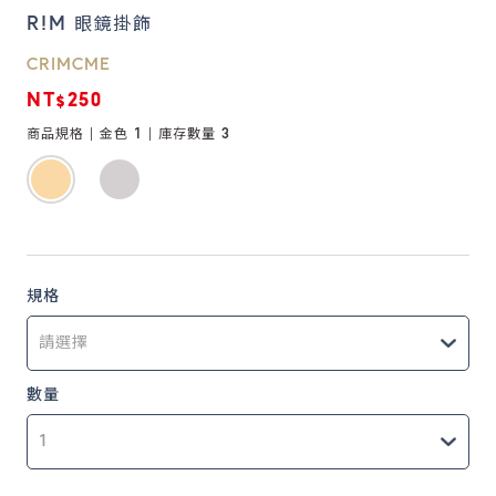
R!M 眼鏡掛飾
鏡片說明
CRIMCME
Lens
NT$250
商品規格 |
金色 1
| 庫存數量
3
常見問題
FAQ
規格
數量