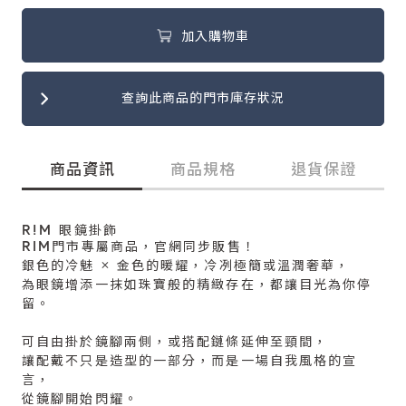
加入購物車
查詢此商品的門市庫存狀況
商品資訊
商品規格
退貨保證
R!M 眼鏡掛飾
RIM門市專屬商品，官網同步販售！
銀色的冷魅 × 金色的暖耀，冷冽極簡或溫潤奢華，
為眼鏡增添一抹如珠寶般的精緻存在，都讓目光為你停
留。
可自由掛於鏡腳兩側，或搭配鏈條延伸至頸間，
讓配戴不只是造型的一部分，而是一場自我風格的宣
言，
從鏡腳開始閃耀。