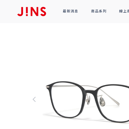
最新消息
商品系列
線上
鏡框
全部商品
光學眼鏡
太陽眼鏡
功能性眼鏡
配件
R!M BY J!NS