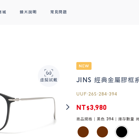
商城
鏡片說明
常見問題
隱形眼鏡
新品上市
全部商品
熱銷排行
熱銷排行
透明隱形眼鏡
人氣聯名
彩色隱形眼鏡
線上商城專屬優惠
JINS 經典金屬膠框系
UUF-26S-284-394
NT$3,980
商品規格 |
黑色 394
| 庫存數量