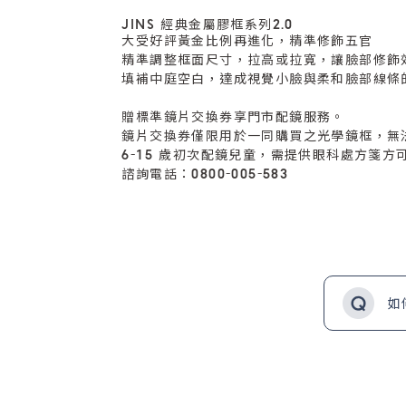
JINS 經典金屬膠框系列2.0
大受好評黃金比例再進化，精準修飾五官
精準調整框面尺寸，拉高或拉寬，讓臉部修飾
填補中庭空白，達成視覺小臉與柔和臉部線條
贈標準鏡片交換券享門市配鏡服務。
鏡片交換券僅限用於一同購買之光學鏡框，無
6-15 歲初次配鏡兒童，需提供眼科處方箋方
諮詢電話：0800-005-583
如