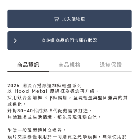
加入購物車
查詢此商品的門市庫存狀況
商品資訊
商品規格
退貨保證
2026 潮流百搭厚邊框鈦輕盈系列
以 Hood Metal 厚邊框為概念再升級，
採用鈦合金前框 × β鈦鏡腳，呈現輕盈與堅固兼具的質
感進化。
針對30–40代成熟世代配戴需求打造，
無論職場或生活情境，都能展現沉穩自信。
附贈一般薄型鏡片交換券。
鏡片交換券僅限用於一同購買之光學鏡框，無法使用於