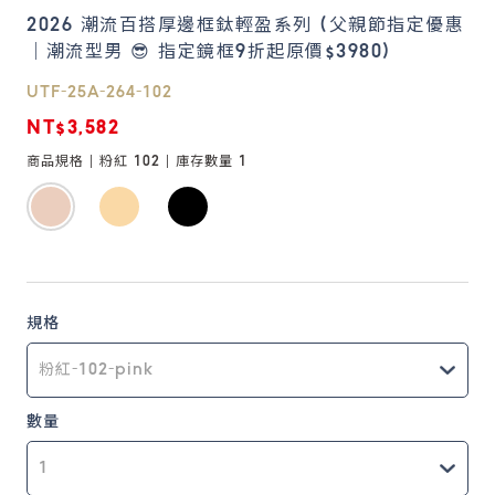
2026 潮流百搭厚邊框鈦輕盈系列 (父親節指定優惠
｜潮流型男 😎 指定鏡框9折起原價$3980)
鏡片說明
Lens
UTF-25A-264-102
NT$3,582
常見問題
商品規格 |
粉紅 102
| 庫存數量
1
FAQ
規格
數量