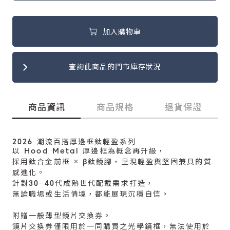
加入購物車
查詢此商品的門市庫存狀況
商品資訊
商品規格
退貨保證
2026 潮流百搭厚邊框鈦輕盈系列
以 Hood Metal 厚邊框為概念再升級，
採用鈦合金前框 × β鈦鏡腳，呈現輕盈與堅固兼具的質
感進化。
針對30–40代成熟世代配戴需求打造，
無論職場或生活情境，都能展現沉穩自信。
附贈一般薄型鏡片交換券。
鏡片交換券僅限用於一同購買之光學鏡框，無法使用於