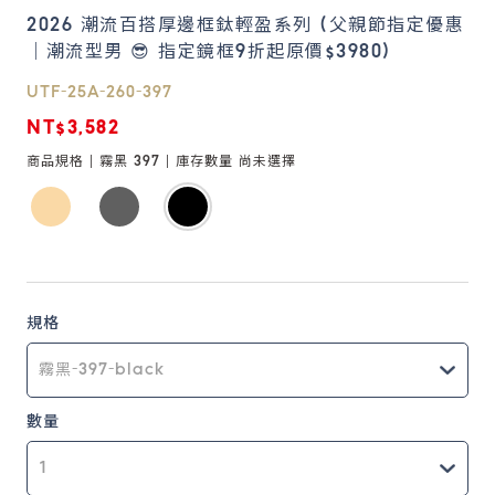
2026 潮流百搭厚邊框鈦輕盈系列 (父親節指定優惠
｜潮流型男 😎 指定鏡框9折起原價$3980)
鏡片說明
Lens
UTF-25A-260-397
NT$3,582
常見問題
商品規格 |
霧黑 397
| 庫存數量
尚未選擇
FAQ
規格
數量