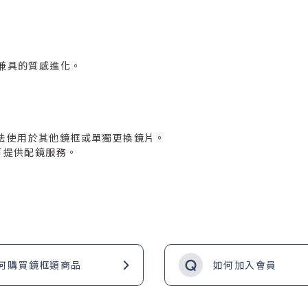
固兼具的質感進化。
法使用於其他鏡框或單獨更換鏡片。
可提供配鏡服務。
何購買鏡框類商品
如何加入會員