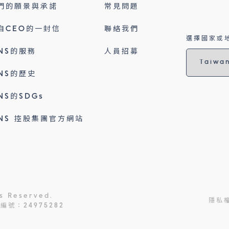
們的願景與承諾
常見問題
自CEO的一封信
聯絡我們
選擇國家或地
INS的服務
人員招募
INS的歷史
INS的SDGs
INS 控股集團官方網站
ts Reserved.
隱私
號：24975282