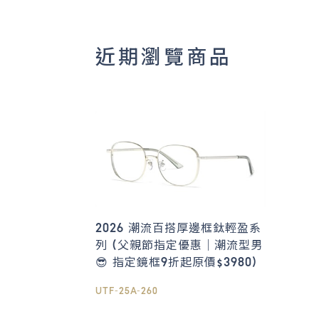
近期瀏覽商品
2026 潮流百搭厚邊框鈦輕盈系
列 (父親節指定優惠｜潮流型男
😎 指定鏡框9折起原價$3980)
UTF-25A-260