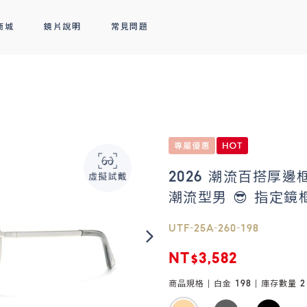
商城
鏡片說明
常見問題
隱形眼鏡
新品上市
全部商品
熱銷排行
熱銷排行
透明隱形眼鏡
人氣聯名
彩色隱形眼鏡
線上商城專屬優惠
2026 潮流百搭厚
潮流型男 😎 指定鏡框
UTF-25A-260-198
NT$3,582
商品規格 |
白金 198
| 庫存數量
2