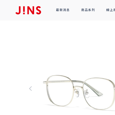
最新消息
商品系列
線上
鏡框
全部商品
光學眼鏡
太陽眼鏡
功能性眼鏡
配件
R!M BY J!NS