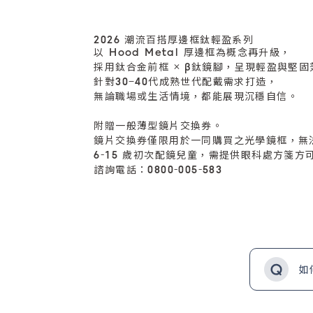
2026 潮流百搭厚邊框鈦輕盈系列
以 Hood Metal 厚邊框為概念再升級，
採用鈦合金前框 × β鈦鏡腳，呈現輕盈與堅
針對30–40代成熟世代配戴需求打造，
無論職場或生活情境，都能展現沉穩自信。
附贈一般薄型鏡片交換券。
鏡片交換券僅限用於一同購買之光學鏡框，無
6-15 歲初次配鏡兒童，需提供眼科處方箋方
諮詢電話：0800-005-583
如