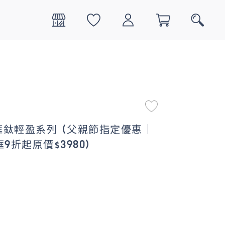
0
搜尋
邊框鈦輕盈系列 (父親節指定優惠｜
9折起原價$3980)