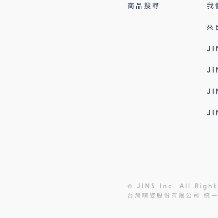
商品搜尋
我
來
J
J
J
J
© JINS Inc. All Righ
台灣睛姿股份有限公司 統一編