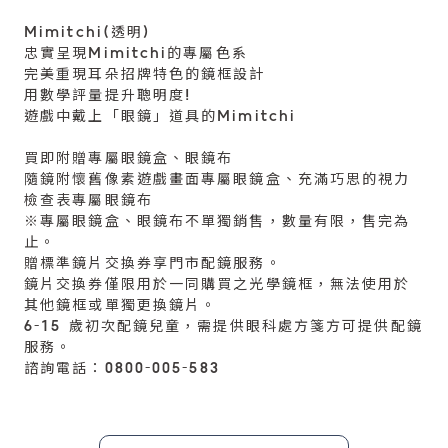
Mimitchi(透明)
忠實呈現Mimitchi的專屬色系
完美重現耳朵招牌特色的鏡框設計
用數學評量提升聰明度!
遊戲中戴上「眼鏡」道具的Mimitchi
買即附贈專屬眼鏡盒、眼鏡布
隨鏡附懷舊像素遊戲畫面專屬眼鏡盒、充滿巧思的視力
檢查表專屬眼鏡布
※專屬眼鏡盒、眼鏡布不單獨銷售，數量有限，售完為
止。
贈標準鏡片交換券享門市配鏡服務。
鏡片交換券僅限用於一同購買之光學鏡框，無法使用於
其他鏡框或單獨更換鏡片。
6-15 歲初次配鏡兒童，需提供眼科處方箋方可提供配鏡
服務。
諮詢電話：0800-005-583