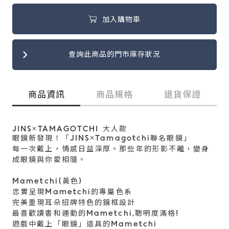
加入購物車
查詢此商品的門市庫存狀況
商品資訊
商品規格
退貨保證
JINS×TAMAGOTCHI 大人款
眼鏡新發現！「JINS×Tamagotchi聯名眼鏡」
每一次戴上，情感日益深厚。那些年的形影不離，變身
成眼鏡與你愛相隨。
Mametchi(黃色)
忠實呈現Mametchi的專屬色系
完美重現耳朵招牌特色的鏡框設計
最喜歡讀書和運動的Mametchi,聰明度滿格!
遊戲中戴上「眼鏡」道具的Mametchi