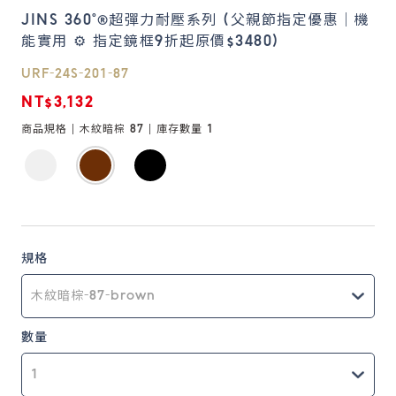
JINS 360°®超彈力耐壓系列 (父親節指定優惠｜機
能實用 ⚙️ 指定鏡框9折起原價$3480)
鏡片說明
Lens
URF-24S-201-87
NT$3,132
常見問題
商品規格 |
木紋暗棕 87
| 庫存數量
1
FAQ
規格
數量