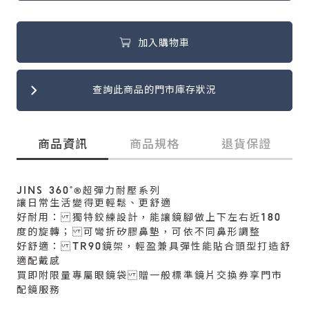
加入購物車
查詢此商品的門市庫存狀況
商品資訊
商品規格
退貨保證
JINS 360°®超彈力耐壓系列
讓日常生活變得更輕鬆、更舒適
好耐用： 獨特鉸練設計，能讓鏡腳做上下左右近180
度的旋轉； 可彎折矽膠鼻墊，可依不同鼻形調整
好舒適： TR90鏡架，輕盈兼具彈性能貼合頭型打造舒
適配戴感
買即附限量專屬眼鏡袋 贈一般標準鏡片交換券享門市
配鏡服務