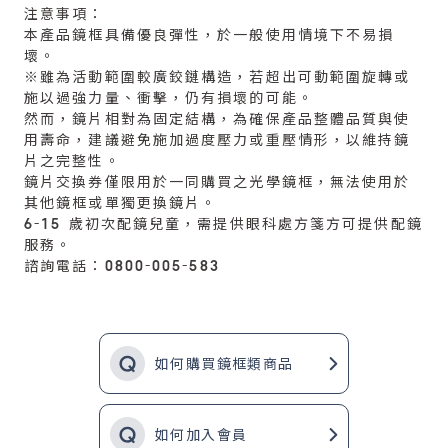
注意事項：
本產品鏡框具備優良彈性，於一般使用情境下不易損
壞。
※雖為活動範圍較廣鉸鏈構造，若超出可動範圍旋轉或
施以過強力量、衝擊，仍有損壞的可能。
然而，鏡片相對為固定結構，為確保產品整體品質與使
用壽命，建議避免施加過度壓力或重壓情形，以維持鏡
片之完整性。
鏡片交換券僅限用於一同購買之光學鏡框，無法使用於
其他鏡框或單獨更換鏡片。
6-15 歲初次配鏡兒童，需提供眼科處方箋方可提供配鏡
服務。
諮詢電話：0800-005-583
如何購買鏡框類商品
如何加入會員