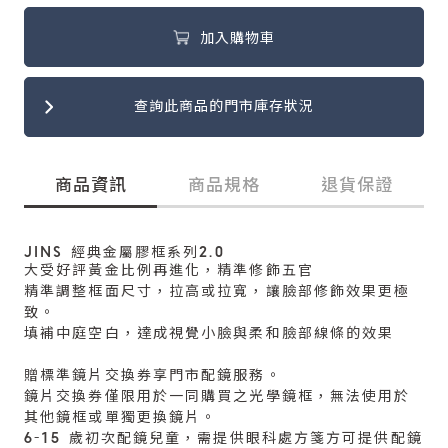
加入購物車
查詢此商品的門市庫存狀況
商品資訊
商品規格
退貨保證
JINS 經典金屬膠框系列2.0
大受好評黃金比例再進化，精準修飾五官
精準調整框面尺寸，拉高或拉寬，讓臉部修飾效果更極
致。
填補中庭空白，達成視覺小臉與柔和臉部線條的效果
贈標準鏡片交換券享門市配鏡服務。
鏡片交換券僅限用於一同購買之光學鏡框，無法使用於
其他鏡框或單獨更換鏡片。
6-15 歲初次配鏡兒童，需提供眼科處方箋方可提供配鏡