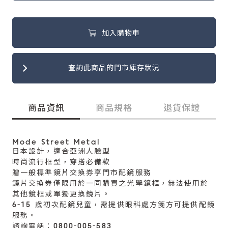
加入購物車
查詢此商品的門市庫存狀況
商品資訊
商品規格
退貨保證
Mode Street Metal
日本設計，適合亞洲人臉型
時尚流行框型，穿搭必備款
贈一般標準鏡片交換券享門市配鏡服務
鏡片交換券僅限用於一同購買之光學鏡框，無法使用於
其他鏡框或單獨更換鏡片。
6-15 歲初次配鏡兒童，需提供眼科處方箋方可提供配鏡
服務。
諮詢電話：0800-005-583