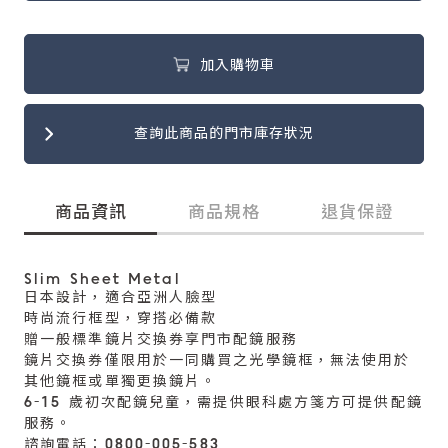
加入購物車
查詢此商品的門市庫存狀況
商品資訊
商品規格
退貨保證
Slim Sheet Metal
日本設計，適合亞洲人臉型
時尚流行框型，穿搭必備款
贈一般標準鏡片交換券享門市配鏡服務
鏡片交換券僅限用於一同購買之光學鏡框，無法使用於
其他鏡框或單獨更換鏡片。
6-15 歲初次配鏡兒童，需提供眼科處方箋方可提供配鏡
服務。
諮詢電話：0800-005-583