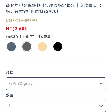
商務眉型金屬鏡框 (父親節指定優惠｜商務菁英 👔
指定鏡框9折起原價$2980)
鏡片說明
Lens
UMF-19A-097-92
NT$2,682
常見問題
商品規格 |
灰色 92
| 庫存數量
1
FAQ
規格
數量