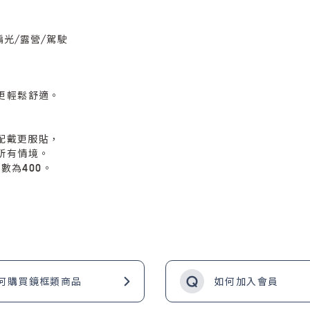
° 偏光/露營/駕駛
更輕鬆舒適。
彎，配戴更服貼，
所有情境。
數為400。
何購買鏡框類商品
如何加入會員