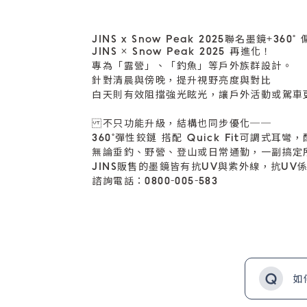
JINS x Snow Peak 2025聯名墨鏡+360
JINS × Snow Peak 2025 再進化！
專為「露營」、「釣魚」等戶外族群設計。
針對清晨與傍晚，提升視野亮度與對比
白天則有效阻擋強光眩光，讓戶外活動或駕車
不只功能升級，結構也同步優化──
360°彈性鉸鏈 搭配 Quick Fit可調式耳
無論垂釣、野營、登山或日常通勤，一副搞定
JINS販售的墨鏡皆有抗UV與紫外線，抗UV係
諮詢電話：0800-005-583
如