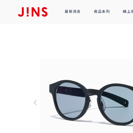
最新消息
商品系列
線上
鏡框
全部商品
光學眼鏡
太陽眼鏡
功能性眼鏡
配件
R!M BY J!NS