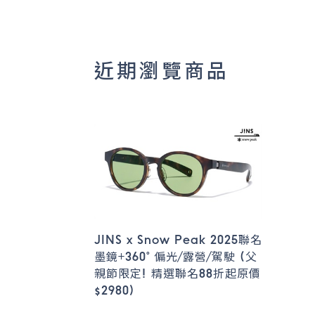
近期瀏覽商品
JINS x Snow Peak 2025聯名
墨鏡+360° 偏光/露營/駕駛 (父
親節限定! 精選聯名88折起原價
$2980)