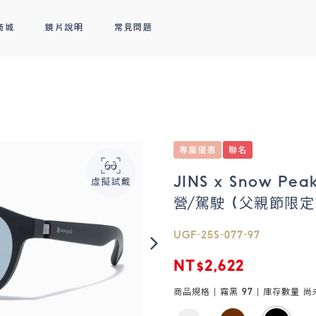
商城
鏡片說明
常見問題
隱形眼鏡
新品上市
全部商品
熱銷排行
熱銷排行
透明隱形眼鏡
人氣聯名
彩色隱形眼鏡
線上商城專屬優惠
JINS x Snow Pe
營/駕駛 (父親節限定!
UGF-25S-077-97
NT$2,622
商品規格 |
霧黑 97
| 庫存數量
尚