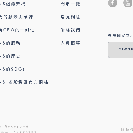
INS組織架構
門市一覽
們的願景與承諾
常見問題
自CEO的一封信
聯絡我們
選擇國家或地
INS的服務
人員招募
INS的歷史
INS的SDGs
INS 控股集團官方網站
ts Reserved.
隱私
號：24975282