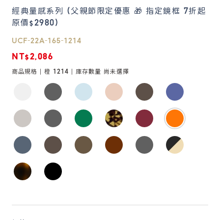
經典量感系列 (父親節限定優惠 🎁 指定鏡框 7折起
原價$2980)
鏡片說明
Lens
UCF-22A-165-1214
NT$2,086
常見問題
商品規格 |
橙 1214
| 庫存數量
尚未選擇
FAQ