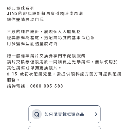
經典量感系列
JINS的經典設計將再度引領時尚風潮
讓你盡情展現自我
不敗的純粹設計，展現個人大膽風格
經典膠框為基底，搭配無彩度的基本深色系
用多變框型創造量感時尚
贈一般標準鏡片交換券享門市配鏡服務
鏡片交換券僅限用於一同購買之光學鏡框，無法使用於
其他鏡框或單獨更換鏡片。
6-15 歲初次配鏡兒童，需提供眼科處方箋方可提供配鏡
服務。
諮詢電話：0800-005-583
如何購買鏡框類商品