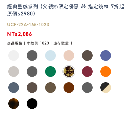
經典量感系列 (父親節限定優惠 🎁 指定鏡框 7折起
原價$2980)
鏡片說明
Lens
UCF-22A-165-1023
NT$2,086
常見問題
商品規格 |
木紋黃 1023
| 庫存數量
1
FAQ