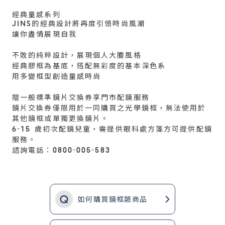
經典量感系列
JINS的經典設計將再度引領時尚風潮
讓你盡情展現自我
不敗的純粹設計，展現個人大膽風格
經典膠框為基底，搭配無彩度的基本深色系
用多變框型創造量感時尚
贈一般標準鏡片交換券享門市配鏡服務
鏡片交換券僅限用於一同購買之光學鏡框，無法使用於
其他鏡框或單獨更換鏡片。
6-15 歲初次配鏡兒童，需提供眼科處方箋方可提供配鏡
服務。
諮詢電話：0800-005-583
如何購買鏡框類商品