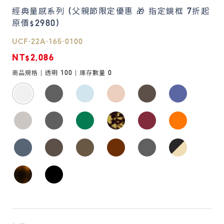
經典量感系列 (父親節限定優惠 🎁 指定鏡框 7折起
原價$2980)
鏡片說明
Lens
UCF-22A-165-0100
NT$2,086
常見問題
商品規格 |
透明 100
| 庫存數量
0
FAQ