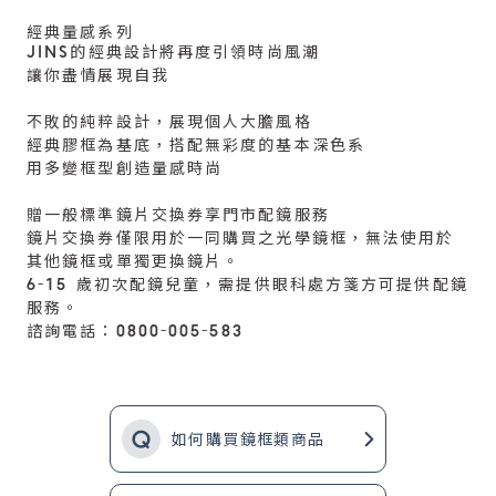
經典量感系列
JINS的經典設計將再度引領時尚風潮
讓你盡情展現自我
不敗的純粹設計，展現個人大膽風格
經典膠框為基底，搭配無彩度的基本深色系
用多變框型創造量感時尚
贈一般標準鏡片交換券享門市配鏡服務
鏡片交換券僅限用於一同購買之光學鏡框，無法使用於
其他鏡框或單獨更換鏡片。
6-15 歲初次配鏡兒童，需提供眼科處方箋方可提供配鏡
服務。
諮詢電話：0800-005-583
如何購買鏡框類商品