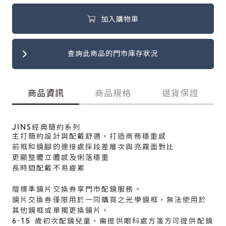
加入購物車
查詢此商品的門市庫存狀況
商品資訊
商品規格
退貨保證
JINS經典簡約系列
主打簡約設計與配戴舒適，打造商務穩重感
前框和鏡腳的連接處採段差層次與亮霧面對比
更顯整體立體感及俐落穩重
長時間配戴不易疲累
贈標準鏡片交換券享門市配鏡服務。
鏡片交換券僅限用於一同購買之光學鏡框，無法使用於
其他鏡框或單獨更換鏡片。
6-15 歲初次配鏡兒童，需提供眼科處方箋方可提供配鏡