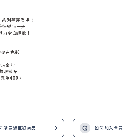
幻聯名系列華麗登場！
完美快樂每一天！
魅力全面綻放！
的復古色彩
勵志金句
形象眼鏡布」
數為400。
何購買鏡框類商品
如何加入會員