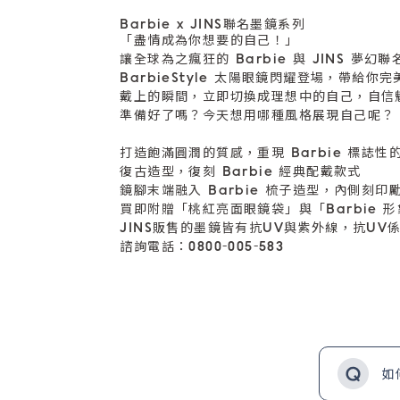
Barbie x JINS聯名墨鏡系列
「盡情成為你想要的自己！」
讓全球為之瘋狂的 Barbie 與 JINS 夢
BarbieStyle 太陽眼鏡閃耀登場，帶給你
戴上的瞬間，立即切換成理想中的自己，自信
準備好了嗎？今天想用哪種風格展現自己呢？
打造飽滿圓潤的質感，重現 Barbie 標誌性
復古造型，復刻 Barbie 經典配戴款式
鏡腳末端融入 Barbie 梳子造型，內側刻印
買即附贈「桃紅亮面眼鏡袋」與「Barbie 
JINS販售的墨鏡皆有抗UV與紫外線，抗UV係
諮詢電話：0800-005-583
如