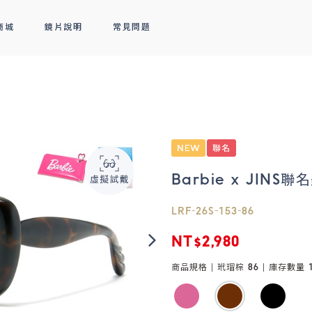
商城
鏡片說明
常見問題
隱形眼鏡
新品上市
全部商品
熱銷排行
熱銷排行
透明隱形眼鏡
人氣聯名
彩色隱形眼鏡
線上商城專屬優惠
Barbie x JINS
LRF-26S-153-86
NT$2,980
商品規格 |
玳瑁棕 86
| 庫存數量