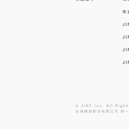
來
J
J
J
J
© JINS Inc. All Righ
台灣睛姿股份有限公司 統一編