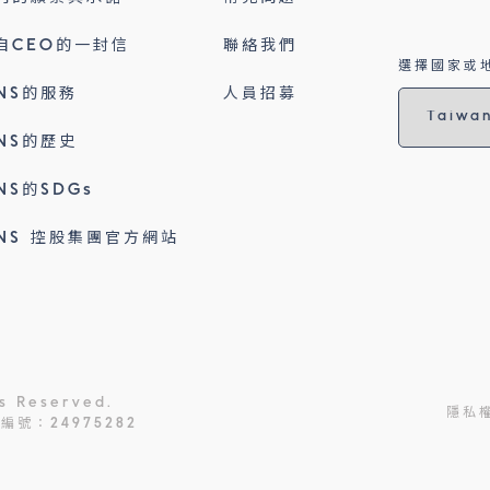
自CEO的一封信
聯絡我們
選擇國家或地
INS的服務
人員招募
INS的歷史
INS的SDGs
INS 控股集團官方網站
ts Reserved.
隱私
號：24975282