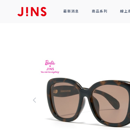
最新消息
商品系列
線上
鏡框
全部商品
光學眼鏡
太陽眼鏡
功能性眼鏡
配件
R!M BY J!NS