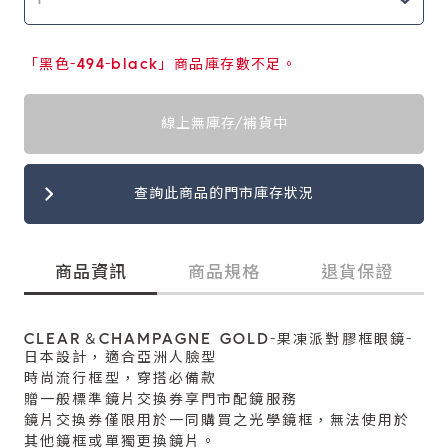
「黑色-494-black」商品庫存數不足。
線上無庫存/補貨中
查詢此商品的門市庫存狀況
商品資訊
商品規格
退貨保證
CLEAR＆CHAMPAGNE GOLD-果凍派對膠框眼鏡-
日本設計，適合亞洲人臉型
時尚流行框型，穿搭必備款
贈一般標準鏡片交換券享門市配鏡服務
鏡片交換券僅限用於一同購買之光學鏡框，無法使用於
其他鏡框或單獨更換鏡片。