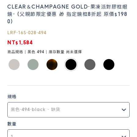
CLEAR＆CHAMPAGNE GOLD-果凍派對膠框眼
鏡- (父親節限定優惠 🎁 指定鏡框8折起 原價$198
鏡片說明
0)
Lens
LRF-16S-028-494
NT$1,584
常見問題
FAQ
商品規格 |
黑色 494
| 庫存數量
尚未選擇
規格
數量