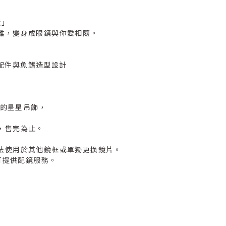
鏡」
離，變身成眼鏡與你愛相隨。
屬配件與魚鰭造型設計
球的星星吊飾，
，售完為止。
法使用於其他鏡框或單獨更換鏡片。
可提供配鏡服務。