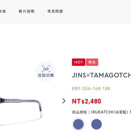
商城
鏡片說明
常見問題
隱形眼鏡
新品上市
全部商品
熱銷排行
熱銷排行
透明隱形眼鏡
人氣聯名
彩色隱形眼鏡
線上商城專屬優惠
JINS×TAMAGOTC
KRF-25A-168-158
NT$2,480
商品規格 |
IRUKATCHI(海軍藍) 