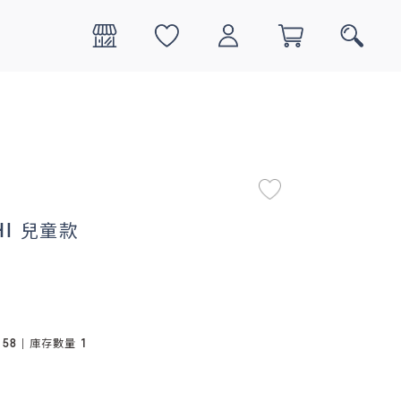
0
搜尋
HI 兒童款
158
| 庫存數量
1