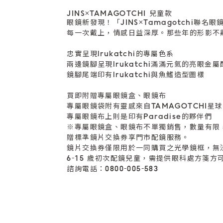
JINS×TAMAGOTCHI 兒童款
眼鏡新發現！「JINS×Tamagotchi聯名眼
每一次戴上，情感日益深厚。那些年的形影不
忠實呈現lrukatchi的專屬色系
兩邊鏡腳呈現lrukatchi滿滿元氣的亮眼金
鏡腳尾端印有lrukatchi與魚鰭造型圖樣
買即附贈專屬眼鏡盒、眼鏡布
專屬眼鏡袋附有靈感來自TAMAGOTCHI星
專屬眼鏡布上則是印有Paradise的夥伴們
※專屬眼鏡盒、眼鏡布不單獨銷售，數量有限
贈標準鏡片交換券享門市配鏡服務。
鏡片交換券僅限用於一同購買之光學鏡框，無
6-15 歲初次配鏡兒童，需提供眼科處方箋方
諮詢電話：0800-005-583