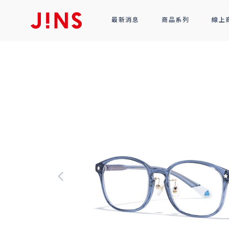
最新消息
商品系列
線上
鏡框
全部商品
光學眼鏡
太陽眼鏡
功能性眼鏡
配件
R!M BY J!NS