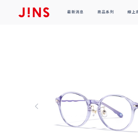
最新消息
商品系列
線上
鏡框
全部商品
光學眼鏡
太陽眼鏡
功能性眼鏡
配件
R!M BY J!NS