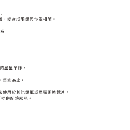
鏡」
離，變身成眼鏡與你愛相隨。
色系
球的星星吊飾，
，售完為止。
法使用於其他鏡框或單獨更換鏡片。
可提供配鏡服務。