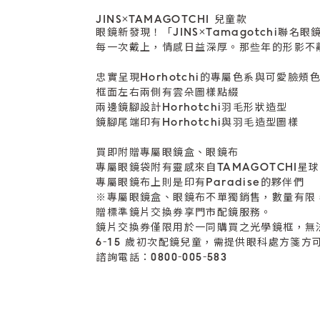
JINS×TAMAGOTCHI 兒童款
眼鏡新發現！「JINS×Tamagotchi聯名眼
每一次戴上，情感日益深厚。那些年的形影不
忠實呈現Horhotchi的專屬色系與可愛臉頰
框面左右兩側有雲朵圖樣點綴
兩邊鏡腳設計Horhotchi羽毛形狀造型
鏡腳尾端印有Horhotchi與羽毛造型圖樣
買即附贈專屬眼鏡盒、眼鏡布
專屬眼鏡袋附有靈感來自TAMAGOTCHI星
專屬眼鏡布上則是印有Paradise的夥伴們
※專屬眼鏡盒、眼鏡布不單獨銷售，數量有限
贈標準鏡片交換券享門市配鏡服務。
鏡片交換券僅限用於一同購買之光學鏡框，無
6-15 歲初次配鏡兒童，需提供眼科處方箋方
諮詢電話：0800-005-583