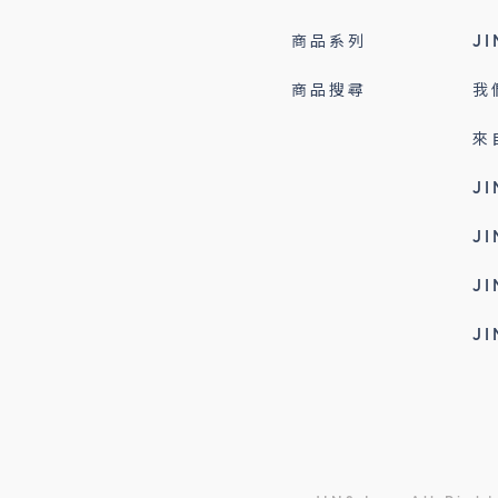
商品系列
J
商品搜尋
我
來
J
J
J
J