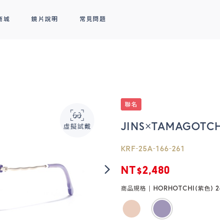
商城
鏡片說明
常見問題
隱形眼鏡
新品上市
全部商品
熱銷排行
熱銷排行
透明隱形眼鏡
人氣聯名
彩色隱形眼鏡
線上商城專屬優惠
JINS×TAMAGOTC
KRF-25A-166-261
NT$2,480
商品規格 |
HORHOTCHI(紫色) 2