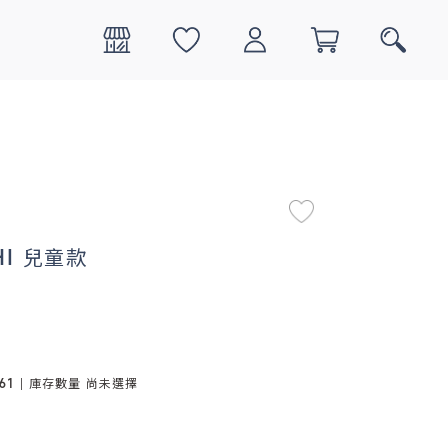
0
搜尋
HI 兒童款
61
| 庫存數量
尚未選擇