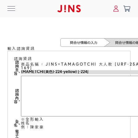
0
搜尋
輸入諮詢資訊
登入/註冊
門市一覽
我的最愛
諮詢資訊
諮
商品名稱 : JINS×TAMAGOTCHI 大人款 [URF-25
詢
169]
最新消息
主
旨
*
News
諮
詢
商品系列
內
容
*
Collection
※全形輸入
全
姓名
線上商城
名
*
例：陳家豪
電
Online Shop
子