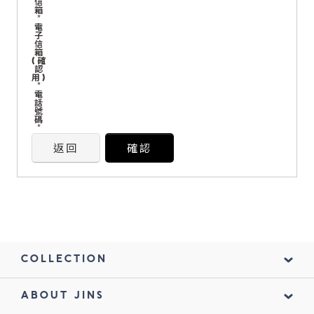
信
箱
*
電
鏡片說明
子
信
箱
Lens
(確
認
用)
*
電
常見問題
話
號
FAQ
碼
*
返回
確認
COLLECTION
ABOUT JINS