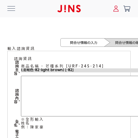
0
搜尋
輸入諮詢資訊
登入/註冊
門市一覽
我的最愛
諮詢資訊
諮
詢
商品名稱 : 芒種系列 [URF-24S-214]
最新消息
主
旨
*
News
諮
詢
商品系列
內
容
*
Collection
※全形輸入
全
姓名
線上商城
名
*
例：陳家豪
電
Online Shop
子