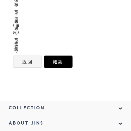
信
箱
*
電
鏡片說明
子
信
箱
Lens
(確
認
用)
*
電
常見問題
話
號
FAQ
碼
*
返回
確認
COLLECTION
ABOUT JINS