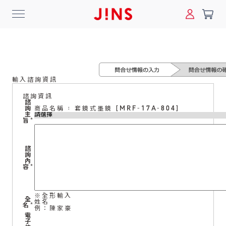
0
搜尋
輸入諮詢資訊
登入/註冊
門市一覽
我的最愛
諮詢資訊
諮
詢
商品名稱 : 套鏡式墨鏡 [MRF-17A-804]
最新消息
主
旨
*
News
諮
詢
商品系列
內
容
*
Collection
※全形輸入
全
姓名
線上商城
名
*
例：陳家豪
電
Online Shop
子