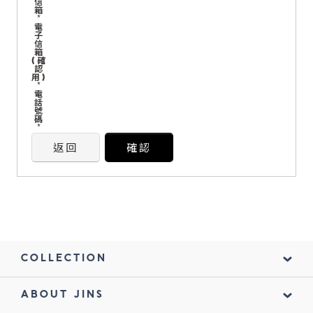
信
箱
*
電
鏡片說明
子
信
箱
Lens
(確
認
用)
*
電
常見問題
話
號
FAQ
碼
*
返回
確認
COLLECTION
ABOUT JINS