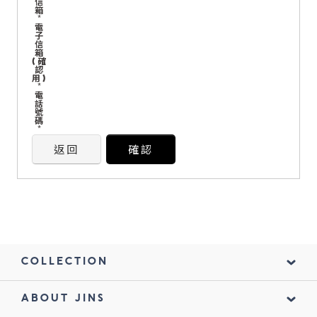
信
箱
*
電
鏡片說明
子
信
箱
Lens
(確
認
用)
*
電
常見問題
話
號
FAQ
碼
*
返回
確認
COLLECTION
ABOUT JINS