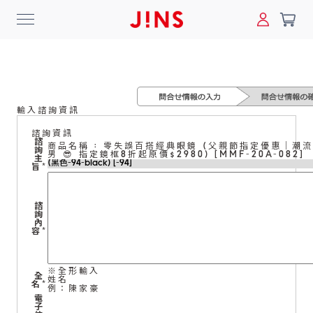
0
搜尋
輸入諮詢資訊
登入/註冊
門市一覽
我的最愛
諮詢資訊
諮
商品名稱 : 零失誤百搭經典眼鏡 (父親節指定優惠｜潮
詢
男 😎 指定鏡框8折起原價$2980) [MMF-20A-082]
最新消息
主
旨
*
News
諮
詢
商品系列
內
容
*
Collection
※全形輸入
全
姓名
線上商城
名
*
例：陳家豪
電
Online Shop
子