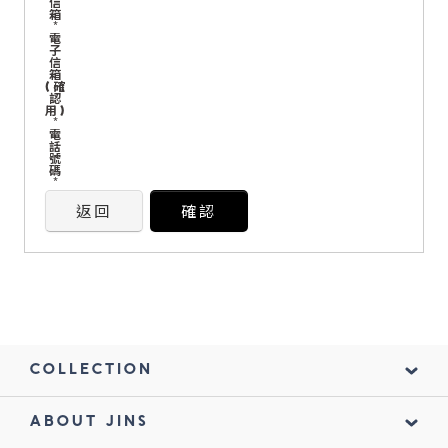
信
箱
*
電
鏡片說明
子
信
箱
Lens
(確
認
用)
*
電
常見問題
話
號
FAQ
碼
*
返回
確認
COLLECTION
ABOUT JINS