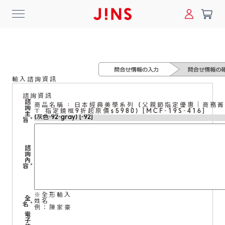
0
搜尋
輸入諮詢資訊
登入/註冊
門市一覽
我的最愛
諮詢資訊
諮
商品名稱 : 日本經典美學系列 (父親節指定優惠｜商務
詢
👔 指定鏡框9折起原價$5980) [MCF-19S-416]
最新消息
主
旨
*
News
諮
詢
商品系列
內
容
*
Collection
※全形輸入
全
姓名
線上商城
名
*
例：陳家豪
電
Online Shop
子